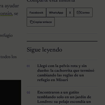
Comparte esta historia
ra ayudar
Facebook
WhatsApp
X
Correo
consin
, se
Copiar enlace
 refugio
Sigue leyendo
 todos los
Llegó con la pelvis rota y sin
dueño: la cachorrita que terminó
cambiando las reglas de un
refugio en Misuri
Encontraron a un gatito
temblando solo en un jardín de
Londres: su pelaje escondía un