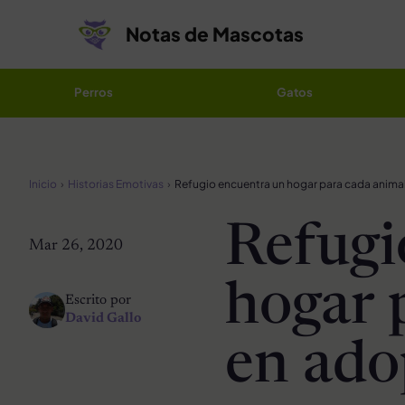
Saltar al contenido
Notas de Mascotas
Perros
Gatos
Inicio
Historias Emotivas
Refugi
Mar 26, 2020
hogar 
Escrito por
David Gallo
en ado