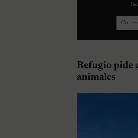
Rec
Correo e
Refugio pide 
animales