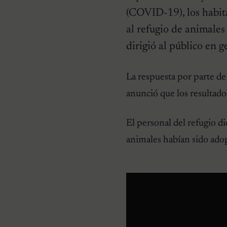
(COVID-19), los habit
al refugio de animales
dirigió al público en g
HISTORIAS EMOTIVAS
La respuesta por parte de 
Pesaba poco más de un
kilo y estaba en la lista de
anunció que los resultado
eutanasia: la historia
detrás de la cachorra que
nadie daba por salvable
El personal del refugio d
animales habían sido adop