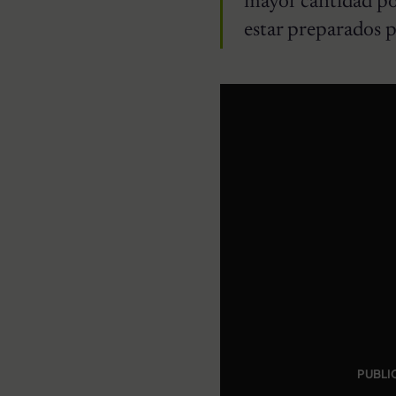
mayor cantidad po
estar preparados p
PUBLI