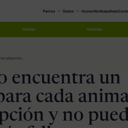
Perros
Gatos
Humor
Noticias
Aves
Cont
Humor
Noticias
Refugio encuentra un hogar para cada animal en adopción y no pueden estar más felices
o encuentra un
para cada anima
pción y no pue