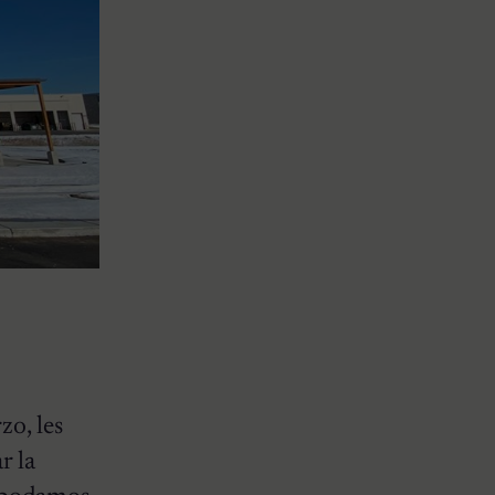
zo, les
r la