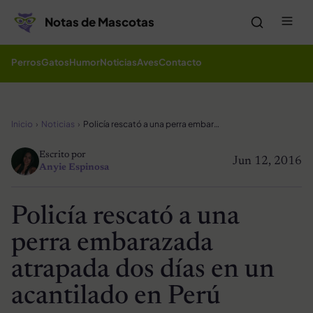
Saltar al contenido
Me
Notas de Mascotas
Perros
Gatos
Humor
Noticias
Aves
Contacto
Inicio
Noticias
Policía rescató a una perra embarazada atrapada dos días en un acantilado en Perú
Escrito por
Jun 12, 2016
Anyie Espinosa
Policía rescató a una
perra embarazada
atrapada dos días en un
acantilado en Perú