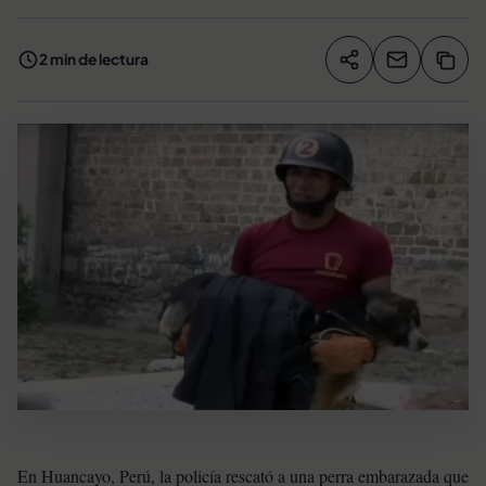
2 min de lectura
Compartir artíc
Copia
Compartir
En Huancayo, Perú, la policía rescató a una perra embarazada que