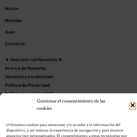
Humor
Noticias
Aves
Contacto
★ Asóciate con Nosotros ★
Acerca de Nosotros
Términos y condiciones
Política de Privacidad
Política de cookies (UE)
Gestionar el consentimiento de las
Mapa del sitio
cookies
Contáctanos
Terms and Conditions
Utilizamos cookies para almacenar y/o acceder a la información del
dispositivo, y así mejorar la experiencia de navegación y para mostrar
anuncios (no) personalizados. El consentimiento a estas tecnologías nos