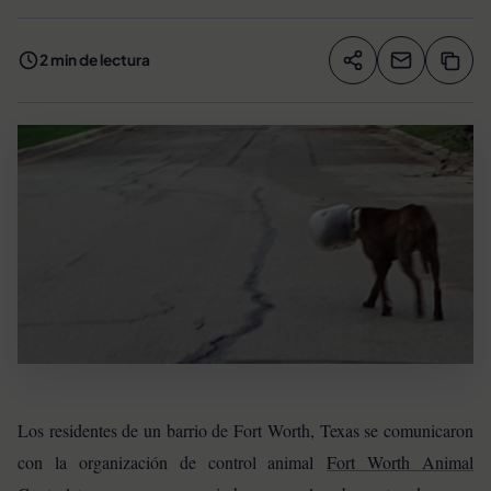
2 min de lectura
Compartir artíc
Copia
Compartir
Los residentes de un barrio de Fort Worth, Texas se comunicaron
con la organización de control animal
Fort Worth Animal