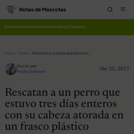
Saltar al contenido
Me
Notas de Mascotas
Perros
Gatos
Humor
Noticias
Aves
Contacto
Inicio
Perros
Rescatan a un perro que estuvo tres días enteros con su cabeza atorada en un frasco plástico
Escrito por
Abr 20, 2017
Paula Quintero
Rescatan a un perro que
estuvo tres días enteros
con su cabeza atorada en
un frasco plástico