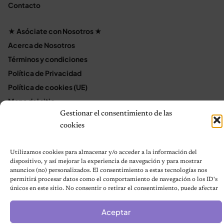
Contacto
★ Asóciate con Nosotros ★
Acerca de Nosotros
Términos y condiciones
Política de Privacidad
Política de cookies (UE)
Mapa del sitio
Gestionar el consentimiento de las
Contáctanos
cookies
Terms and Conditions
Utilizamos cookies para almacenar y/o acceder a la información del
dispositivo, y así mejorar la experiencia de navegación y para mostrar
© 2026 Notas de Mascotas
anuncios (no) personalizados. El consentimiento a estas tecnologías nos
Política de privacidad
permitirá procesar datos como el comportamiento de navegación o los ID's
únicos en este sitio. No consentir o retirar el consentimiento, puede afectar
negativamente a ciertas características y funciones.
Aceptar