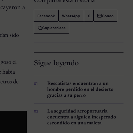
Comparte esta historia
e cayeron a
Facebook
WhatsApp
X
Correo
Copiar enlace
bían sido
Sigue leyendo
goso el
e había
metros de
Rescatistas encuentran a un
hombre perdido en el desierto
gracias a su perro
La seguridad aeroportuaria
encuentra a alguien inesperado
escondido en una maleta