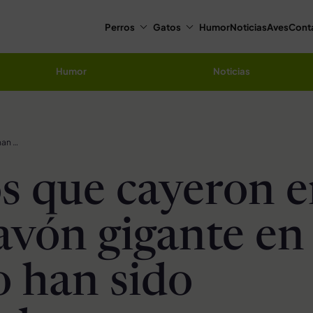
Perros
Gatos
Humor
Noticias
Aves
Cont
Humor
Noticias
Perritos que cayeron en un socavón gigante en México han sido rescatados
os que cayeron 
avón gigante en
 han sido