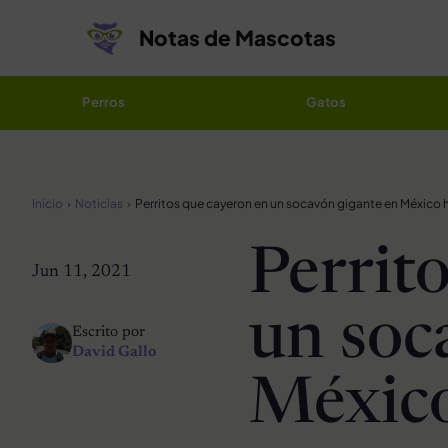
Saltar al contenido
Notas de Mascotas
Perros
Gatos
Inicio
Noticias
Perrit
Jun 11, 2021
un soc
Escrito por
David Gallo
México