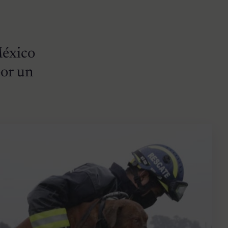
México
por un