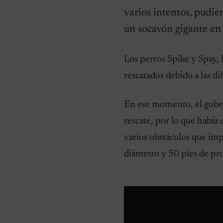
varios intentos, pudier
un socavón gigante en 
Los perros Spike y Spay, 
HISTORIAS EMOTIVAS
rescatados debido a las di
El Día Que 101 Perros
Conocieron Por Primera
Vez El Amor: Jamie Fue
En ese momento, el gober
Solo El Comienzo
rescate, por lo que habí
varios obstáculos que imp
diámetro y 50 pies de pr