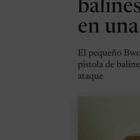
baline
en una
El pequeño Bwow
pistola de balin
ataque