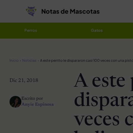
Saltar al contenido
Notas de Mascotas
Perros
Gatos
Inicio
Noticias
A este 
Dic 21, 2018
dispar
Escrito por
Anyie Espinosa
veces 