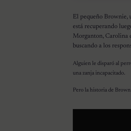
El pequeño Brownie, u
está recuperando luego
Morganton, Carolina de
buscando a los respons
HISTORIAS EMOTIVAS
Alguien le disparó al perr
El Día Que 101 Perros
Conocieron Por Primera
una zanja incapacitado.
Vez El Amor: Jamie Fue
Solo El Comienzo
Pero la historia de Brow