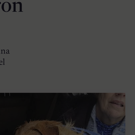
ron
una
el