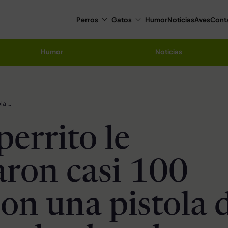
Perros
Gatos
Humor
Noticias
Aves
Cont
Humor
Noticias
A este perrito le dispararon casi 100 veces con una pistola de balines y lo abandonaron en una zanja
perrito le
aron casi 100
con una pistola 