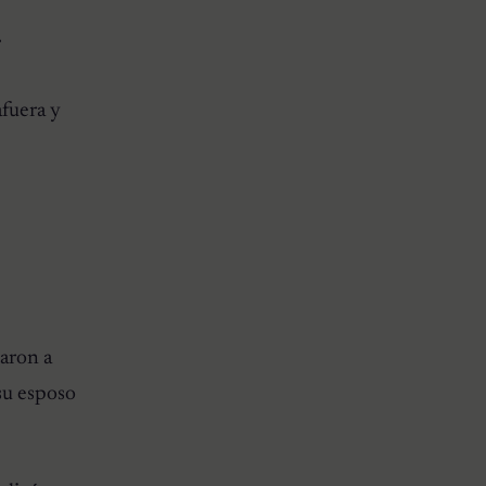
.
fuera y
taron a
su esposo