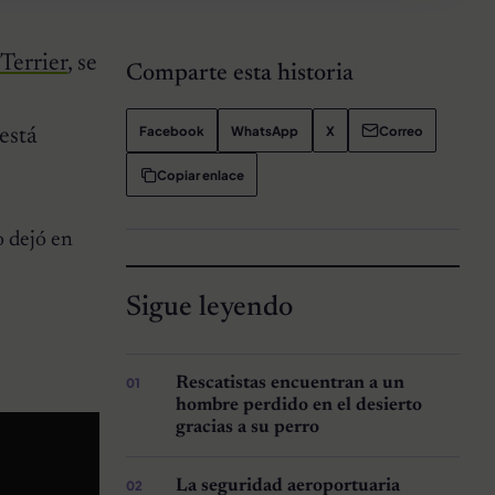
 Terrier
, se
Comparte esta historia
Facebook
WhatsApp
X
Correo
está
Copiar enlace
o dejó en
Sigue leyendo
Rescatistas encuentran a un
hombre perdido en el desierto
gracias a su perro
La seguridad aeroportuaria