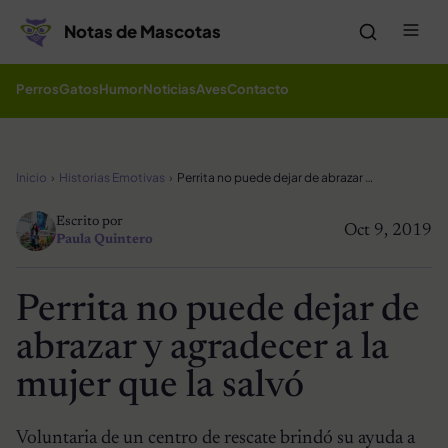
Saltar al contenido
Me
Notas de Mascotas
Perros
Gatos
Humor
Noticias
Aves
Contacto
Inicio
Historias Emotivas
Perrita no puede dejar de abrazar y agradecer a la mujer que la salvó
Escrito por
Oct 9, 2019
Paula Quintero
Perrita no puede dejar de
abrazar y agradecer a la
mujer que la salvó
Voluntaria de un centro de rescate brindó su ayuda a