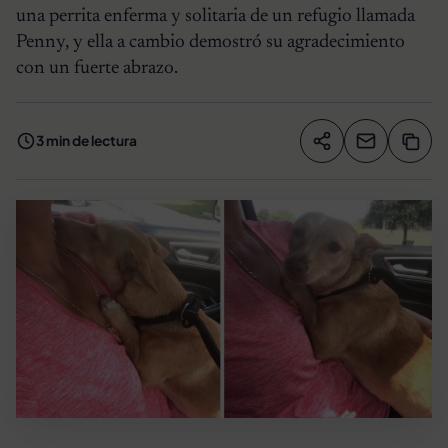
una perrita enferma y solitaria de un refugio llamada
Penny, y ella a cambio demostró su agradecimiento
con un fuerte abrazo.
3 min de lectura
Compartir artíc
Copia
Compartir