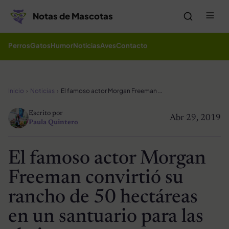
Saltar al contenido
Me
Notas de Mascotas
Perros
Gatos
Humor
Noticias
Aves
Contacto
Inicio
Noticias
El famoso actor Morgan Freeman convirtió su rancho de 50 hectáreas en un santuario para las abejas
Escrito por
Abr 29, 2019
Paula Quintero
El famoso actor Morgan
Freeman convirtió su
rancho de 50 hectáreas
en un santuario para las