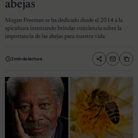
abejas
Mogan Freeman se ha dedicado desde el 2014 a la
apicultura intentando brindar conciencia sobre la
importancia de las abejas para nuestra vida
2 min de lectura
Compartir artíc
Copia
Compartir