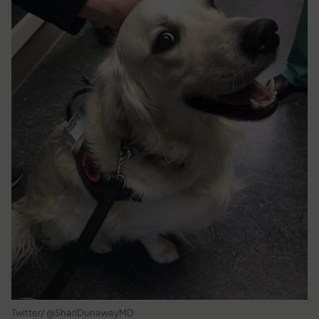
Twitter/ @ShariDunawayMD