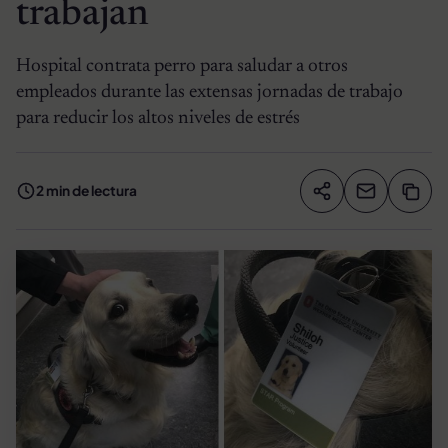
trabajan
Hospital contrata perro para saludar a otros
empleados durante las extensas jornadas de trabajo
para reducir los altos niveles de estrés
2 min de lectura
Compartir artíc
Copia
Compartir