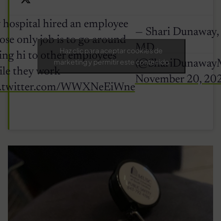
hospital hired an employee
— Shari Dunaway,
se only job is to go around
MD
Haz clic para aceptar cookies de
ing hi to other employees
marketing y permitir este contenido
(@ShariDunaway
le they work
November 20, 20
c.twitter.com/WWXNeEiWne