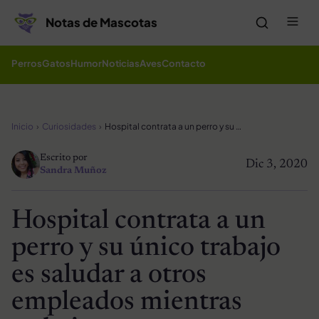
Saltar al contenido
Me
Notas de Mascotas
Perros
Gatos
Humor
Noticias
Aves
Contacto
Inicio
Curiosidades
Hospital contrata a un perro y su único trabajo es saludar a otros empleados mientras trabajan
Escrito por
Dic 3, 2020
Sandra Muñoz
Hospital contrata a un
perro y su único trabajo
es saludar a otros
empleados mientras