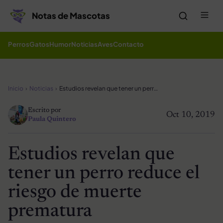
Saltar al contenido
Me
Notas de Mascotas
Perros
Gatos
Humor
Noticias
Aves
Contacto
Inicio
Noticias
Estudios revelan que tener un perro reduce el riesgo de muerte prematura
Escrito por
Oct 10, 2019
Paula Quintero
Estudios revelan que
tener un perro reduce el
riesgo de muerte
prematura