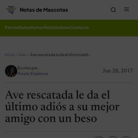
Saltar al contenido
Me
Notas de Mascotas
Perros
Gatos
Humor
Noticias
Aves
Contacto
Inicio
Aves
Ave rescatada le da el último adiós a su mejor amigo con un beso
Escrito por
Jun 28, 2017
Anyie Espinosa
Ave rescatada le da el
último adiós a su mejor
amigo con un beso