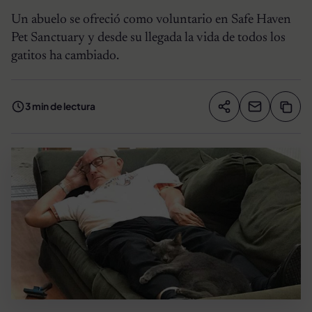
Un abuelo se ofreció como voluntario en Safe Haven
Pet Sanctuary y desde su llegada la vida de todos los
gatitos ha cambiado.
3 min de lectura
Compartir artíc
Copia
Compartir