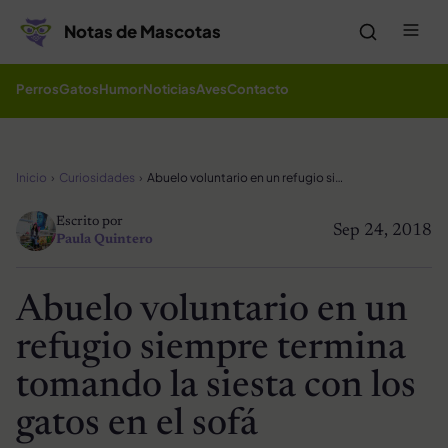
Saltar al contenido
Me
Notas de Mascotas
Perros
Gatos
Humor
Noticias
Aves
Contacto
Inicio
Curiosidades
Abuelo voluntario en un refugio siempre termina tomando la siesta con los gatos en el sofá
Escrito por
Sep 24, 2018
Paula Quintero
Abuelo voluntario en un
refugio siempre termina
tomando la siesta con los
gatos en el sofá