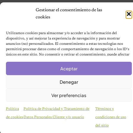
© 2026 Notas de Mascotas
Gestionar el consentimiento de las
Política de privacidad
cookies
Utilizamos cookies para almacenar y/o acceder a la información del
dispositivo, y así mejorar la experiencia de navegación y para mostrar
anuncios (no) personalizados. El consentimiento a estas tecnologías nos
permitirá procesar datos como el comportamiento de navegación o los ID's
únicos en este sitio. No consentir o retirar el consentimiento, puede afectar
negativamente a ciertas características y funciones.
Aceptar
Denegar
Ver preferencias
Política
Política de Privacidad y Tratamiento de
Términos y
de cookies
Datos Personales Cliente y/o usuario
condiciones de uso
CURIOSIDADES
Pareja se despierta y encuentra a una perrita
del sitio
desconocida acurrucada en su cama