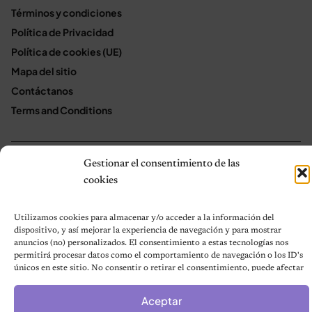
Términos y condiciones
Política de Privacidad
Política de cookies (UE)
Mapa del sitio
Contáctanos
Terms and Conditions
Gestionar el consentimiento de las
© 2026 Notas de Mascotas
Política de privacidad
cookies
Utilizamos cookies para almacenar y/o acceder a la información del
dispositivo, y así mejorar la experiencia de navegación y para mostrar
anuncios (no) personalizados. El consentimiento a estas tecnologías nos
permitirá procesar datos como el comportamiento de navegación o los ID's
únicos en este sitio. No consentir o retirar el consentimiento, puede afectar
negativamente a ciertas características y funciones.
Aceptar