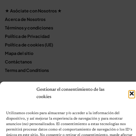
★ Asóciate con Nosotros ★
Acerca de Nosotros
Términos y condiciones
Política de Privacidad
Política de cookies (UE)
Mapa del sitio
Contáctanos
Terms and Conditions
Gestionar el consentimiento de las
© 2026 Notas de Mascotas
cookies
Política de privacidad
Utilizamos cookies para almacenar y/o acceder a la información del
dispositivo, y así mejorar la experiencia de navegación y para mostrar
anuncios (no) personalizados. El consentimiento a estas tecnologías nos
permitirá procesar datos como el comportamiento de navegación o los ID's
únicos en este sitio. No consentir o retirar el consentimiento, puede afectar