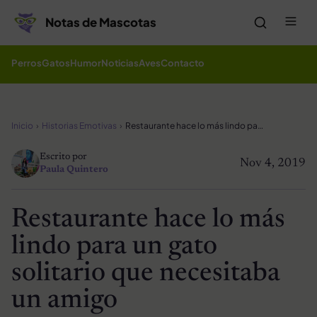
Saltar al contenido
Me
Notas de Mascotas
Perros
Gatos
Humor
Noticias
Aves
Contacto
Inicio
Historias Emotivas
Restaurante hace lo más lindo para un gato solitario que necesitaba un amigo
Escrito por
Nov 4, 2019
Paula Quintero
Restaurante hace lo más
lindo para un gato
solitario que necesitaba
un amigo