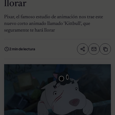
llorar
Pixar, el famoso estudio de animación nos trae este
nuevo corto animado llamado 'Kittbull', que
seguramente te hará llorar
2 min de lectura
Compartir artíc
Copia
Compartir