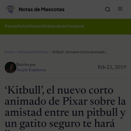
Saltar al contenido
Me
Notas de Mascotas
Perros
Gatos
Humor
Noticias
Aves
Contacto
Inicio
Historias Emotivas
‘Kitbull’, el nuevo corto animado de Pixar sobre la amistad entre un pitbull y un gatito seguro te hará llorar
Escrito por
Feb 21, 2019
Anyie Espinosa
‘Kitbull’, el nuevo corto
animado de Pixar sobre la
amistad entre un pitbull y
un gatito seguro te hará