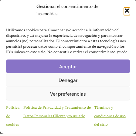
Gestionar el consentimiento de
Noticias
las cookies
Aves
Utilizamos cookies para almacenar y/o acceder a la información del
Contacto
dispositivo, y así mejorar la experiencia de navegación y para mostrar
anuncios (no) personalizados. El consentimiento a estas tecnologías nos
permitirá procesar datos como el comportamiento de navegación o los
★ Asóciate con Nosotros ★
ID's únicos en este sitio. No consentir o retirar el consentimiento, puede
Acerca de Nosotros
afectar negativamente a ciertas características y funciones.
Términos y condiciones
Aceptar
Política de Privacidad
Denegar
Política de cookies (UE)
Mapa del sitio
Ver preferencias
Contáctanos
Terms and Conditions
Política
Política de Privacidad y Tratamiento de
Términos y
de
Datos Personales Cliente y/o usuario
condiciones de uso
cookies
del sitio
© 2026 Notas de Mascotas