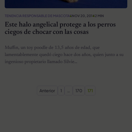
TENENCIA RESPONSABLE DE MASCOTAS
NOV 20, 2014
2 MIN
Este halo angelical protege a los perros
ciegos de chocar con las cosas
Muffin, un toy poodle de 13,5 años de edad, que
lamentablemente quedó ciego hace dos años, quien junto a su
ingenioso propietario llamado Silvie…
Paginación de entradas
Anterior
1
…
170
171