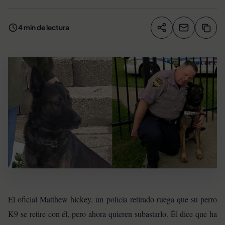
4 min de lectura
Compartir artíc
Copia
Compartir
El oficial Matthew hickey, un policía retirado ruega que su perro
K9 se retire con él, pero ahora quieren subastarlo. Él dice que ha