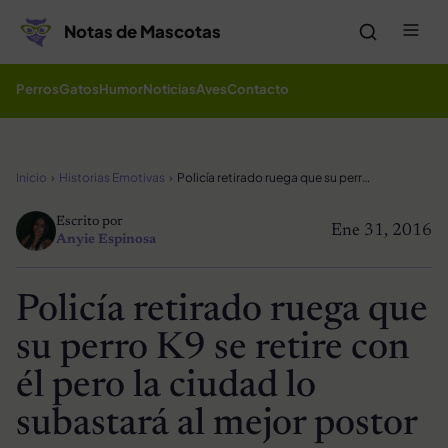
Saltar al contenido
Me
Notas de Mascotas
Perros
Gatos
Humor
Noticias
Aves
Contacto
Inicio
Historias Emotivas
Policía retirado ruega que su perro K9 se retire con él pero la ciudad lo subastará al mejor postor
Escrito por
Ene 31, 2016
Anyie Espinosa
Policía retirado ruega que
su perro K9 se retire con
él pero la ciudad lo
subastará al mejor postor