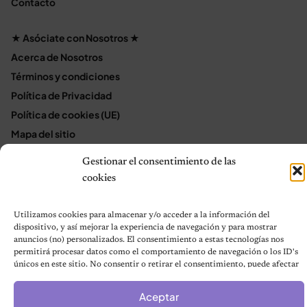
Contacto
★ Asóciate con Nosotros ★
Acerca de Nosotros
Términos y condiciones
Política de Privacidad
Política de cookies (UE)
Mapa del sitio
Contáctanos
Gestionar el consentimiento de las
Terms and Conditions
cookies
Utilizamos cookies para almacenar y/o acceder a la información del
© 2026 Notas de Mascotas
dispositivo, y así mejorar la experiencia de navegación y para mostrar
Política de privacidad
anuncios (no) personalizados. El consentimiento a estas tecnologías nos
permitirá procesar datos como el comportamiento de navegación o los ID's
únicos en este sitio. No consentir o retirar el consentimiento, puede afectar
negativamente a ciertas características y funciones.
Aceptar