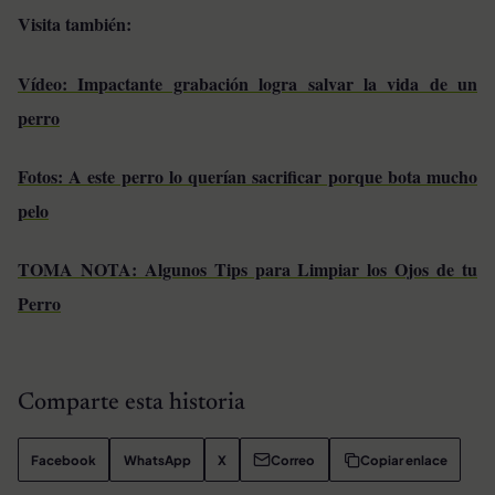
Visita también:
Vídeo: Impactante grabación logra salvar la vida de un
perro
Fotos: A este perro lo querían sacrificar porque bota mucho
pelo
TOMA NOTA: Algunos Tips para Limpiar los Ojos de tu
Perro
Comparte esta historia
Facebook
WhatsApp
X
Correo
Copiar enlace