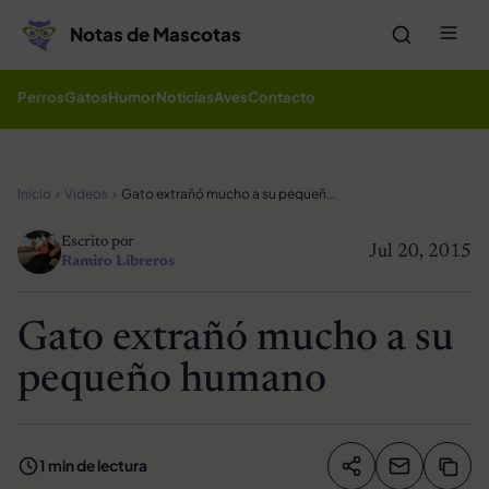
Saltar al contenido
Me
Notas de Mascotas
Perros
Gatos
Humor
Noticias
Aves
Contacto
Inicio
Videos
Gato extrañó mucho a su pequeño humano
Escrito por
Jul 20, 2015
Ramiro Libreros
Gato extrañó mucho a su
pequeño humano
1 min de lectura
Compartir artíc
Copia
Compartir