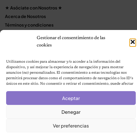
★ Asóciate con Nosotros ★
Acerca de Nosotros
Términos y condiciones
Política de Privacidad
Gestionar el consentimiento de las
Política de cookies (UE)
cookies
Mapa del sitio
Contáctanos
Utilizamos cookies para almacenar y/o acceder a la información del
Terms and Conditions
dispositivo, y así mejorar la experiencia de navegación y para mostrar
anuncios (no) personalizados. El consentimiento a estas tecnologías nos
permitirá procesar datos como el comportamiento de navegación o los ID's
únicos en este sitio. No consentir o retirar el consentimiento, puede afectar
negativamente a ciertas características y funciones.
© 2026 Notas de Mascotas
Aceptar
Política de privacidad
Denegar
Ver preferencias