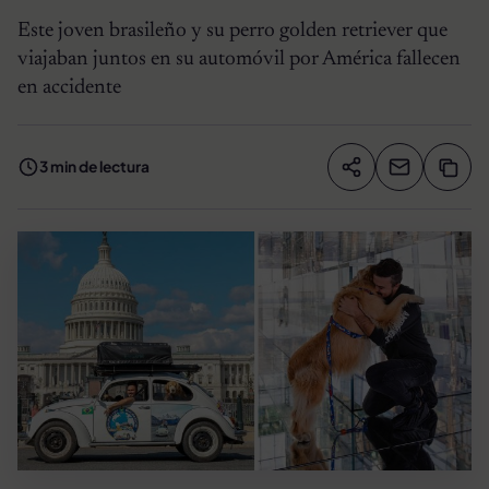
Este joven brasileño y su perro golden retriever que
viajaban juntos en su automóvil por América fallecen
en accidente
3 min de lectura
Compartir artíc
Copia
Compartir