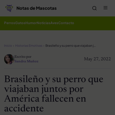
Saltar al contenido
Me
Notas de Mascotas
Perros
Gatos
Humor
Noticias
Aves
Contacto
Inicio
Historias Emotivas
Brasileño y su perro que viajaban juntos por América fallecen en accidente
Escrito por
May 27, 2022
Sandra Muñoz
Brasileño y su perro que
viajaban juntos por
América fallecen en
accidente