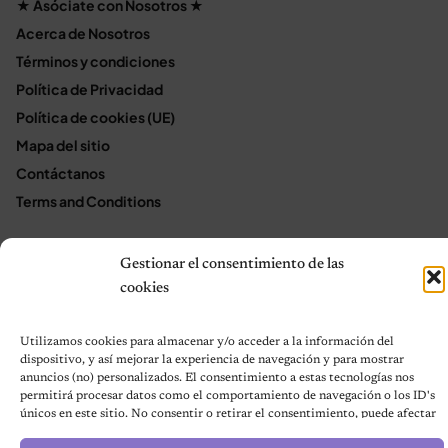
★ Asóciate con Nosotros ★
Acerca de Nosotros
Términos y condiciones
Política de Privacidad
Política de cookies (UE)
Mapa del sitio
Contáctanos
Terms and Conditions
Gestionar el consentimiento de las
© 2026 Notas de Mascotas
cookies
Política de privacidad
Utilizamos cookies para almacenar y/o acceder a la información del
dispositivo, y así mejorar la experiencia de navegación y para mostrar
anuncios (no) personalizados. El consentimiento a estas tecnologías nos
permitirá procesar datos como el comportamiento de navegación o los ID's
únicos en este sitio. No consentir o retirar el consentimiento, puede afectar
negativamente a ciertas características y funciones.