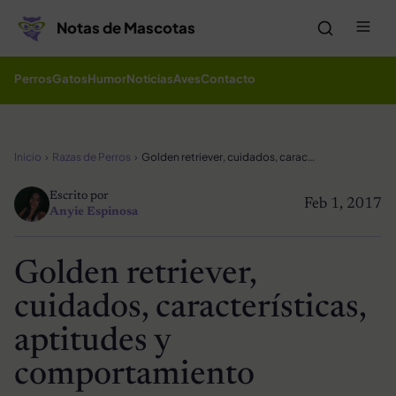
Saltar al contenido
Me
Notas de Mascotas
Perros
Gatos
Humor
Noticias
Aves
Contacto
Inicio
Razas de Perros
Golden retriever, cuidados, características, aptitudes y comportamiento
Escrito por
Feb 1, 2017
Anyie Espinosa
Golden retriever,
cuidados, características,
aptitudes y
comportamiento