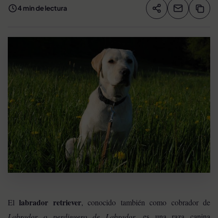
4 min de lectura
Compartir artíc
Copia
Compartir
labrador retriever
El
, conocido también como cobrador de
Labrador o perdiguero de Labrador
, es una
raza canina