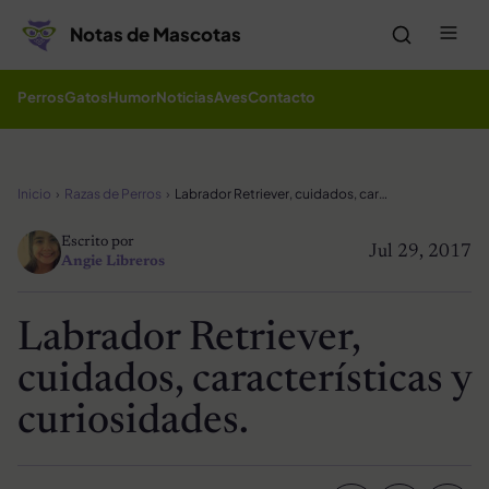
Saltar al contenido
Me
Notas de Mascotas
Perros
Gatos
Humor
Noticias
Aves
Contacto
Inicio
Razas de Perros
Labrador Retriever, cuidados, características y curiosidades.
Escrito por
Jul 29, 2017
Angie Libreros
Labrador Retriever,
cuidados, características y
curiosidades.