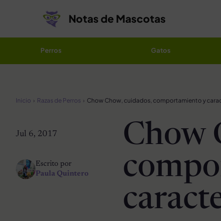
Saltar al contenido
Notas de Mascotas
Perros
Gatos
Inicio
Razas de Perros
Chow Chow, cuidados, comportamiento y caract
Chow C
Jul 6, 2017
compo
Escrito por
Paula Quintero
caracte