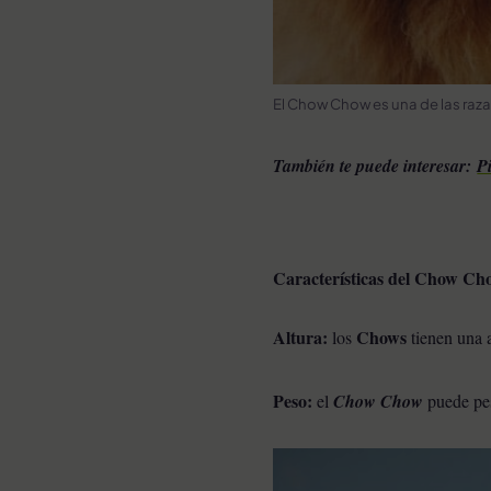
El Chow Chow es una de las raz
También te puede interesar:
P
Características del Chow Ch
Altura:
Chows
los
tienen una a
Peso:
el
Chow Chow
puede pes