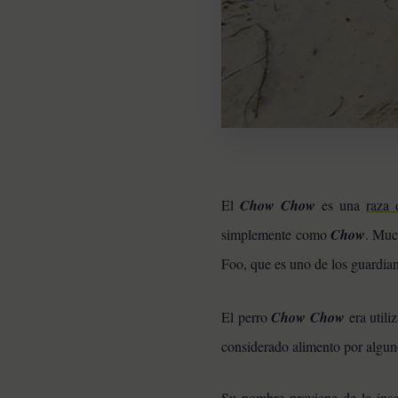
El
Chow Chow
es una
raza 
simplemente como
Chow
. Muc
Foo, que es uno de los guardian
El perro
Chow Chow
era utili
RAZAS DE PERROS
considerado alimento por alguno
Pomeranias: 10
Curiosidades de la raza
Su nombre proviene de la insc