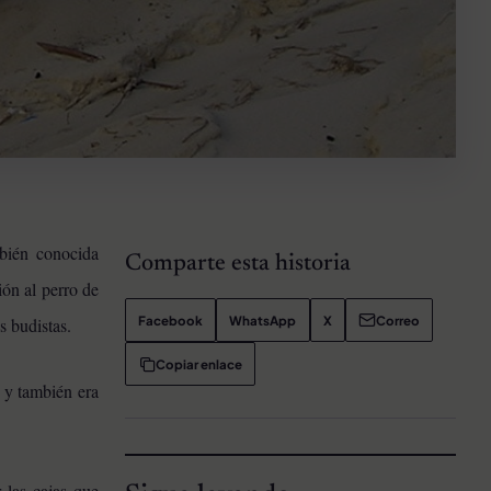
bién conocida
Comparte esta historia
ión al perro de
Facebook
WhatsApp
X
Correo
s budistas.
Copiar enlace
 y también era
 las cajas que