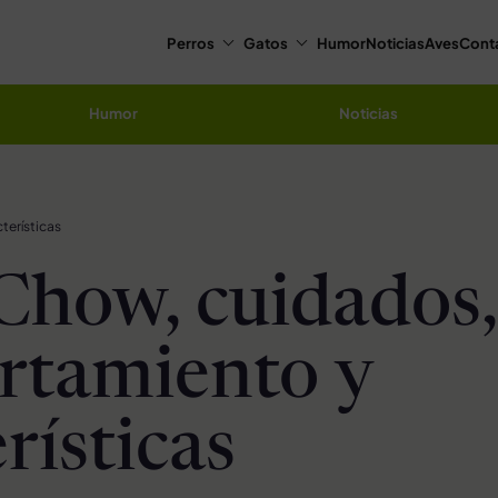
Perros
Gatos
Humor
Noticias
Aves
Cont
Humor
Noticias
erísticas
how, cuidados,
rtamiento y
rísticas