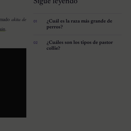
Sigue leyendo
llamado
akita de
¿Cuál es la raza más grande de
perros?
mán
.
¿Cuáles son los tipos de pastor
collie?