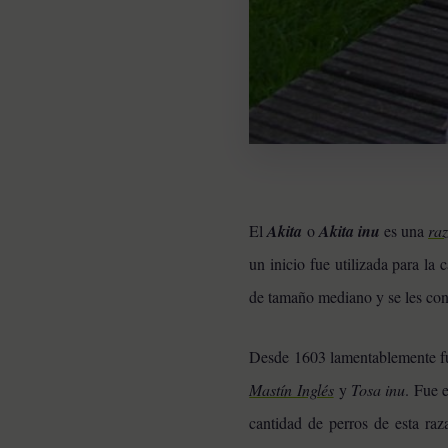
El
Akita
o
Akita inu
es una
raz
un inicio fue utilizada para la
de tamaño mediano y se les co
Desde 1603 lamentablemente fu
RAZAS DE PERROS
Mastín Inglés
y
Tosa inu
. Fue 
Pomeranias: 10
Curiosidades de la raza
cantidad de perros de esta raz