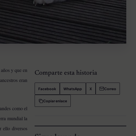
 años y que en
Comparte esta historia
 ancestros eran
Facebook
WhatsApp
X
Correo
Copiar enlace
randes como el
erra mundial la
 ello diversos