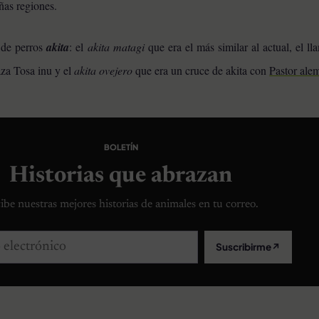
ñas regiones.
s de perros
akita
: el
akita matagi
que era el más similar al actual, el 
aza Tosa inu y el
akita ovejero
que era un cruce de akita con
Pastor ale
BOLETÍN
Historias que abrazan
ibe nuestras mejores historias de animales en tu correo.
lectrónico
Suscribirme
↗