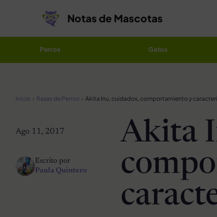
Saltar al contenido
Notas de Mascotas
Perros
Gatos
Inicio
Razas de Perros
Akita Inu, cuidados, comportamiento y caracterí
Akita 
Ago 11, 2017
compo
Escrito por
Paula Quintero
caracte