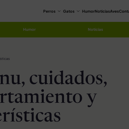
Perros
Gatos
Humor
Noticias
Aves
Cont
Humor
Noticias
sticas
Inu, cuidados,
rtamiento y
rísticas