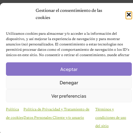
Gestionar el consentimiento de las
cookies
Utilizamos cookies para almacenar y/o acceder a la información del
dispositivo, y así mejorar la experiencia de navegación y para mostrar
anuncios (no) personalizados. El consentimiento a estas tecnologías nos
permitirá procesar datos como el comportamiento de navegación o los ID's
únicos en este sitio. No consentir o retirar el consentimiento, puede afectar
negativamente a ciertas características y funciones.
Aceptar
Denegar
Ver preferencias
Política
Política de Privacidad y Tratamiento de
Términos y
de cookies
Datos Personales Cliente y/o usuario
condiciones de uso
HISTORIAS EMOTIVAS
El Día Que 101 Perros Conocieron Por Primera
del sitio
Vez El Amor: Jamie Fue Solo El Comienzo