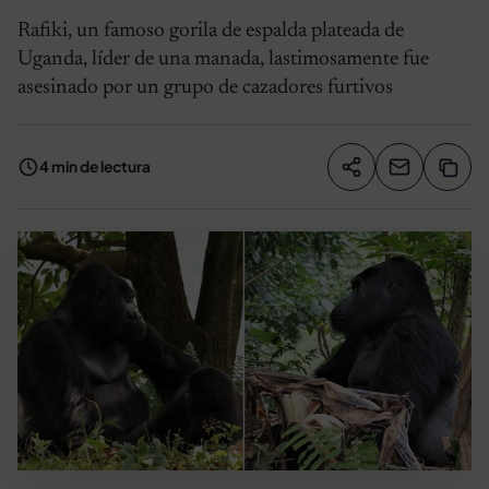
Rafiki, un famoso gorila de espalda plateada de
Uganda, líder de una manada, lastimosamente fue
asesinado por un grupo de cazadores furtivos
4 min de lectura
Compartir artíc
Copia
Compartir