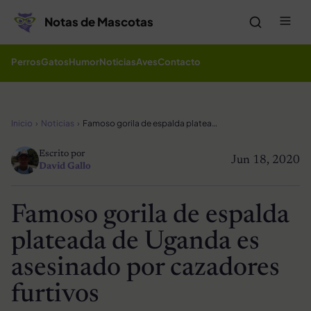
Saltar al contenido
Me
Notas de Mascotas
Perros
Gatos
Humor
Noticias
Aves
Contacto
Inicio
Noticias
Famoso gorila de espalda plateada de Uganda es asesinado por cazadores furtivos
Escrito por
Jun 18, 2020
David Gallo
Famoso gorila de espalda
plateada de Uganda es
asesinado por cazadores
furtivos