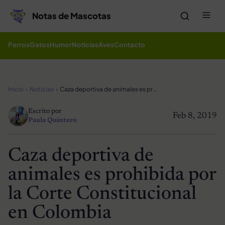
Saltar al contenido
Me
Notas de Mascotas
Perros
Gatos
Humor
Noticias
Aves
Contacto
Inicio
Noticias
Caza deportiva de animales es prohibida por la Corte Constitucional en Colombia
Escrito por
Feb 8, 2019
Paula Quintero
Caza deportiva de
animales es prohibida por
la Corte Constitucional
en Colombia