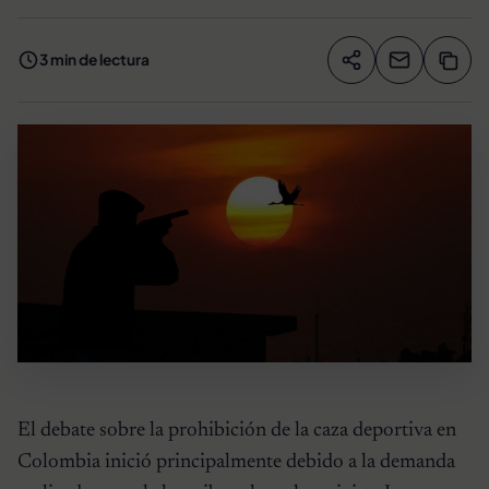
3 min de lectura
Compartir artíc
Copia
Compartir
El debate sobre la prohibición de la caza deportiva en
Colombia inició principalmente debido a la demanda