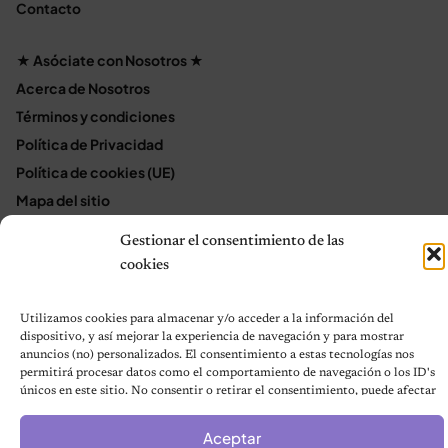
Contacto
★ Asóciate con Nosotros ★
Acerca de Nosotros
Términos y condiciones
Política de Privacidad
Política de cookies (UE)
Mapa del sitio
Contáctanos
Gestionar el consentimiento de las
Terms and Conditions
cookies
Utilizamos cookies para almacenar y/o acceder a la información del
© 2026 Notas de Mascotas
dispositivo, y así mejorar la experiencia de navegación y para mostrar
Política de privacidad
anuncios (no) personalizados. El consentimiento a estas tecnologías nos
permitirá procesar datos como el comportamiento de navegación o los ID's
únicos en este sitio. No consentir o retirar el consentimiento, puede afectar
negativamente a ciertas características y funciones.
Aceptar