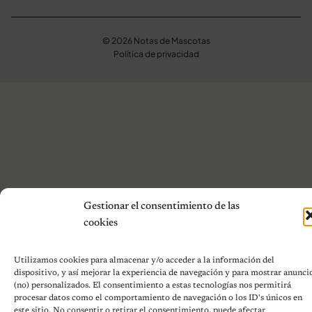
© 2026 Notas de Mascotas
Política de privacidad
Gestionar el consentimiento de las
cookies
Utilizamos cookies para almacenar y/o acceder a la información del
dispositivo, y así mejorar la experiencia de navegación y para mostrar anunci
(no) personalizados. El consentimiento a estas tecnologías nos permitirá
procesar datos como el comportamiento de navegación o los ID's únicos en
este sitio. No consentir o retirar el consentimiento, puede afectar