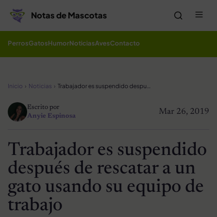
Saltar al contenido
Me
Notas de Mascotas
Perros
Gatos
Humor
Noticias
Aves
Contacto
Inicio
Noticias
Trabajador es suspendido después de rescatar a un gato usando su equipo de trabajo
Escrito por
Mar 26, 2019
Anyie Espinosa
Trabajador es suspendido
después de rescatar a un
gato usando su equipo de
trabajo