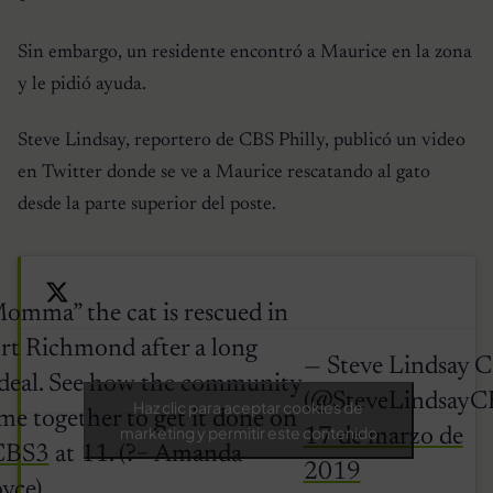
Sin embargo, un residente encontró a Maurice en la zona
y le pidió ayuda.
Steve Lindsay, reportero de CBS Philly, publicó un video
en Twitter donde se ve a Maurice rescatando al gato
desde la parte superior del poste.
omma” the cat is rescued in
rt Richmond after a long
— Steve Lindsay 
deal. See how the community
(@SteveLindsayC
Haz clic para aceptar cookies de
me together to get it done on
marketing y permitir este contenido
17 de marzo de
CBS3
at 11. (?= Amanda
2019
yce)