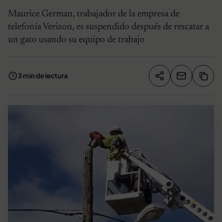
Maurice German, trabajador de la empresa de
telefonía Verizon, es suspendido después de rescatar a
un gato usando su equipo de trabajo
3 min de lectura
Compartir artíc
Copia
Compartir