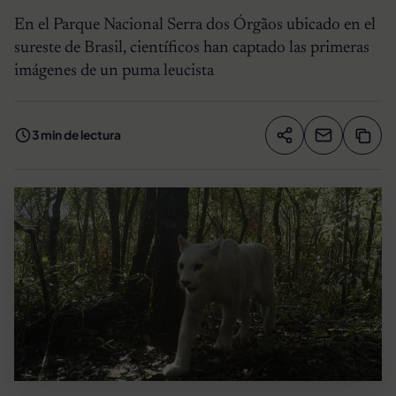
En el Parque Nacional Serra dos Órgãos ubicado en el
sureste de Brasil, científicos han captado las primeras
imágenes de un puma leucista
3 min de lectura
Compartir artíc
Copia
Compartir