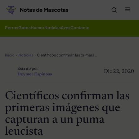
Saltar al contenido
Me
Notas de Mascotas
Perros
Gatos
Humor
Noticias
Aves
Contacto
Inicio
Noticias
Científicos confirman las primeras imágenes que capturan a un puma leucista
Escrito por
Dic 22, 2020
Deymer Espinosa
Científicos confirman las
primeras imágenes que
capturan a un puma
leucista