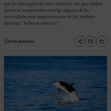
que las distinguen de otros animales. Así que relájate
mientras compartimos contigo algunas de las
curiosidades más impresionantes de las, también
llamadas, “ballenas asesinas”.
5 min de lectura
Compartir artíc
Copia
Compartir