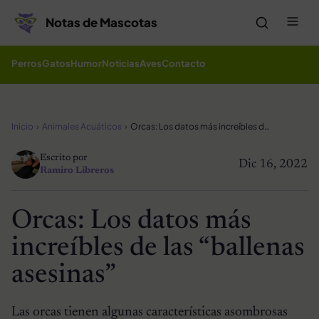
Saltar al contenido
Me
Notas de Mascotas
Perros
Gatos
Humor
Noticias
Aves
Contacto
Inicio
Animales Acuáticos
Orcas: Los datos más increíbles de las “ballenas asesinas”
Escrito por
Dic 16, 2022
Ramiro Libreros
Orcas: Los datos más
increíbles de las “ballenas
asesinas”
Las orcas tienen algunas características asombrosas