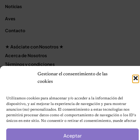
Noticias
Aves
Contacto
★ Asóciate con Nosotros ★
Acerca de Nosotros
Términos y condiciones
Política de Privacidad
Gestionar el consentimiento de las
Política de cookies (UE)
cookies
Mapa del sitio
Contáctanos
Utilizamos cookies para almacenar y/o acceder a la información del
dispositivo, y así mejorar la experiencia de navegación y para mostrar
Terms and Conditions
anuncios (no) personalizados. El consentimiento a estas tecnologías nos
permitirá procesar datos como el comportamiento de navegación o los ID's
únicos en este sitio. No consentir o retirar el consentimiento, puede afectar
negativamente a ciertas características y funciones.
© 2026 Notas de Mascotas
Aceptar
Política de privacidad