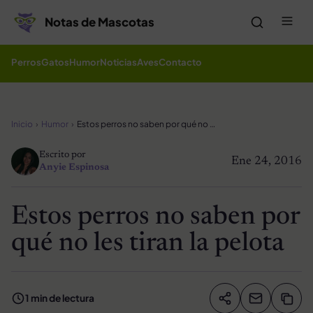
Saltar al contenido
Me
Notas de Mascotas
Perros
Gatos
Humor
Noticias
Aves
Contacto
Inicio
Humor
Estos perros no saben por qué no les tiran la pelota
Escrito por
Ene 24, 2016
Anyie Espinosa
Estos perros no saben por
qué no les tiran la pelota
1 min de lectura
Compartir artíc
Copia
Compartir