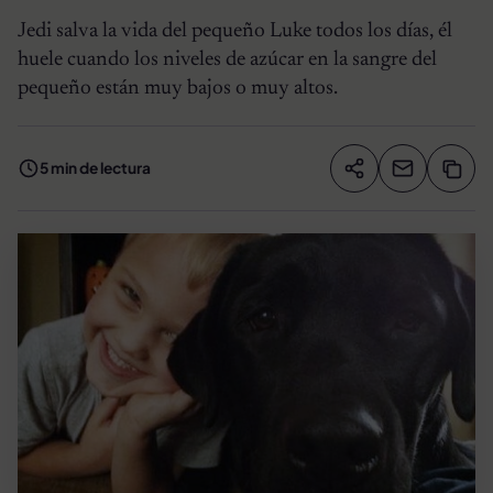
Jedi salva la vida del pequeño Luke todos los días, él
huele cuando los niveles de azúcar en la sangre del
pequeño están muy bajos o muy altos.
5 min de lectura
Compartir artíc
Copia
Compartir