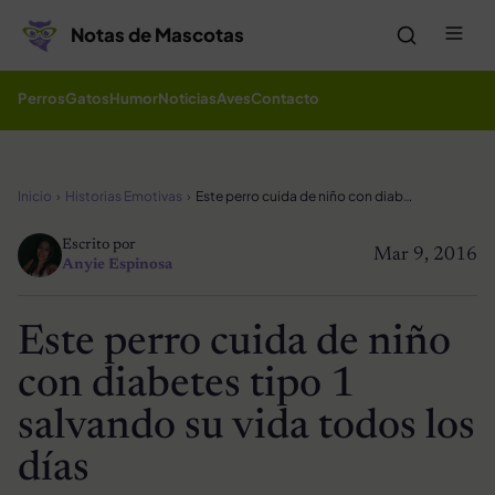
Saltar al contenido
Me
Notas de Mascotas
Perros
Gatos
Humor
Noticias
Aves
Contacto
Inicio
Historias Emotivas
Este perro cuida de niño con diabetes tipo 1 salvando su vida todos los días
Escrito por
Mar 9, 2016
Anyie Espinosa
Este perro cuida de niño
con diabetes tipo 1
salvando su vida todos los
días