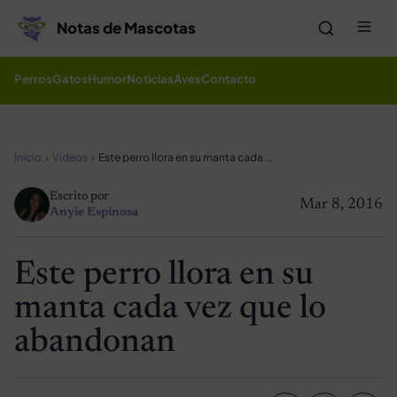
Saltar al contenido
Me
Notas de Mascotas
Perros
Gatos
Humor
Noticias
Aves
Contacto
Inicio
Videos
Este perro llora en su manta cada vez que lo abandonan
Escrito por
Mar 8, 2016
Anyie Espinosa
Este perro llora en su
manta cada vez que lo
abandonan