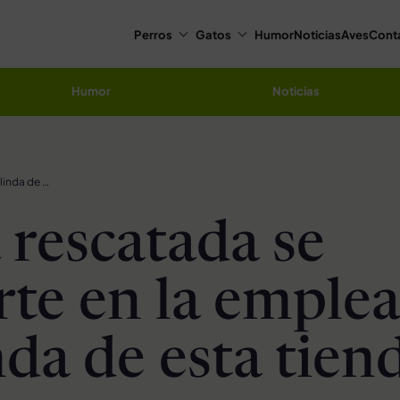
Perros
Gatos
Humor
Noticias
Aves
Cont
Humor
Noticias
Perrita rescatada se convierte en la empleada más linda de esta tienda
 rescatada se
rte en la emple
nda de esta tien