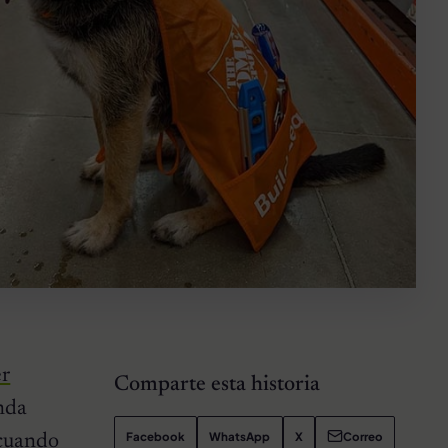
er
Comparte esta historia
nda
Facebook
WhatsApp
X
Correo
 cuando