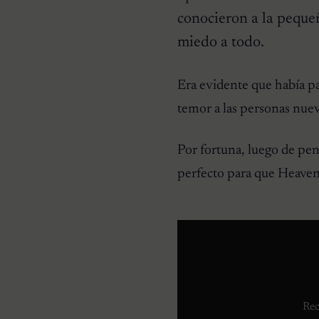
conocieron a la pequeñ
miedo a todo.
CURIOSIDADES
Pareja se despierta y
encuentra a una perrita
Era evidente que había pa
desconocida acurrucada en
su cama
temor a las personas nueva
Por fortuna, luego de pen
perfecto para que Heaven
Rec