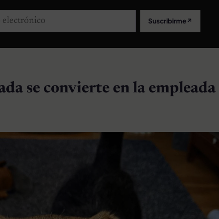
lectrónico
Suscribirme
↗
tada se convierte en la empleada