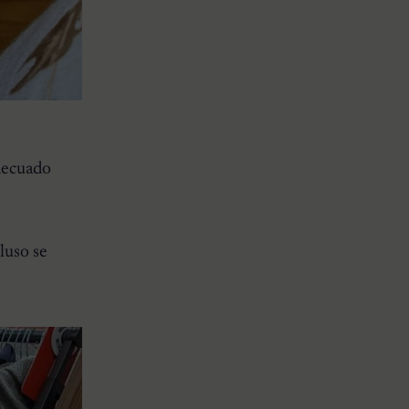
decuado
luso se