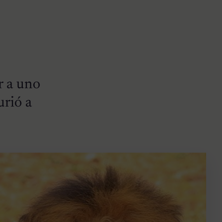
r a uno
urió a