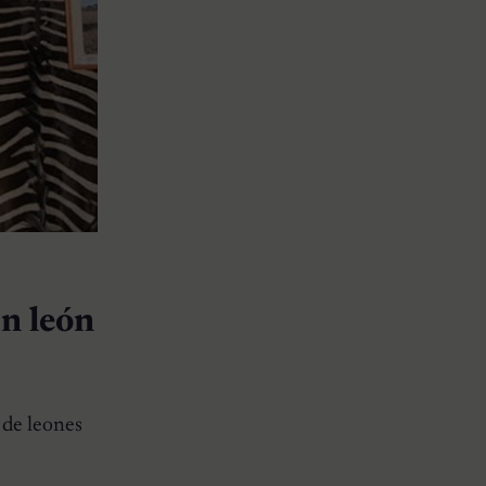
n león
a de leones