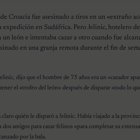
de Croacia fue asesinado a tiros en un «extraño a
 expedición en Sudáfrica. Pero Jelinic, hotelero de 
 un león e intentaba cazar a otro cuando fue alca
esinado en una granja remota durante el fin de sem
elinic, dijo que el hombre de 75 años era un «cazador ap
tener el «trofeo del león» después de disparar «todo lo qu
 claro quién le disparó a Jelinic. Había viajado a la provinc
n dos amigos para cazar felinos «para completar su extens
canzado por la bala.