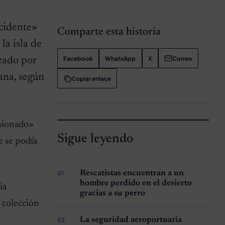
ccidente»
Comparte esta historia
la isla de
Facebook
WhatsApp
X
Correo
nzado por
ana, según
Copiar enlace
asionado»
Sigue leyendo
e se podía
Rescatistas encuentran a un
hombre perdido en el desierto
ia
gracias a su perro
a colección
La seguridad aeroportuaria