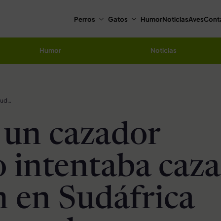
Perros
Gatos
Humor
Noticias
Aves
Cont
Humor
Noticias
Muere un cazador cuando intentaba cazar a un león en Sudáfrica para «completar su extensa colección»
un cazador
 intentaba caza
n en Sudáfrica