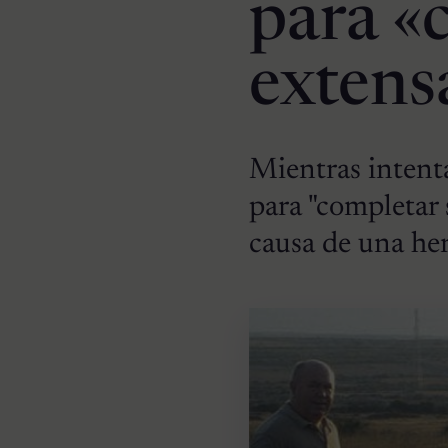
para «
extens
Mientras intenta
para "completar 
causa de una he