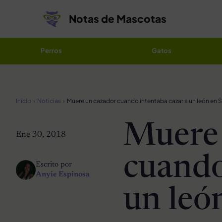
Saltar al contenido
Notas de Mascotas
Perros
Gatos
Inicio
Noticias
Muere 
Ene 30, 2018
cuando
Escrito por
Anyie Espinosa
un leó