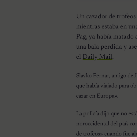
Un cazador de trofeos 
mientras estaba en una
Pag, ya había matado a
una bala perdida y as
el
Daily Mail
.
HISTORIAS EMOTIVAS
El Día Que 101 Perros
Conocieron Por Primera
Slavko Pernar, amigo de J
Vez El Amor: Jamie Fue
Solo El Comienzo
que había viajado para ob
cazar en Europa».
La policía dijo que no está
noroccidental del país co
de trofeos» cuando fue al