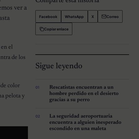
Comparte esta historia
emos ver a
Facebook
WhatsApp
X
Correo
asta
Copiar enlace
 en el
ntra de los
Sigue leyendo
de color
Rescatistas encuentran a un
hombre perdido en el desierto
na pelota y
gracias a su perro
La seguridad aeroportuaria
encuentra a alguien inesperado
escondido en una maleta