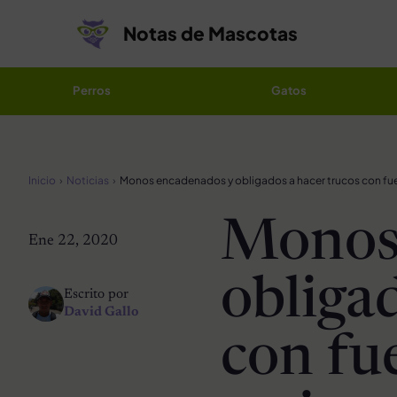
Saltar al contenido
Notas de Mascotas
Perros
Gatos
Inicio
Noticias
Monos
Ene 22, 2020
obliga
Escrito por
David Gallo
con fu