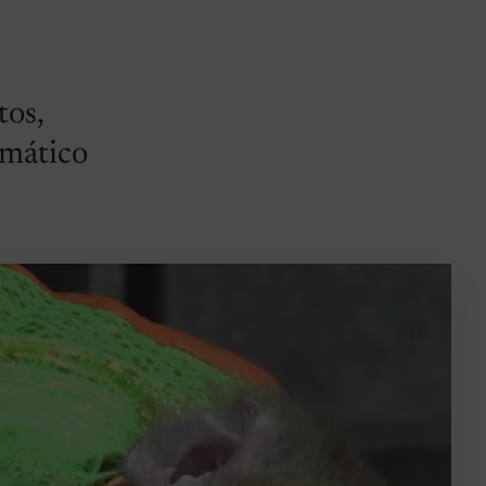
tos,
emático