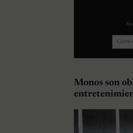
Rec
Correo e
Monos son obl
entretenimie