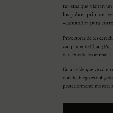
turistas que visitan u
los pobres primates ve
«cantando» para entret
HISTORIAS EMOTIVAS
Protectores de los derech
El Día Que 101 Perros
Conocieron Por Primera
campamento
Chang Puak
Vez El Amor: Jamie Fue
Solo El Comienzo
derechos de los animales.
En un vídeo, se ve cómo 
dorado, luego es obligado
posteriormente mostrar su