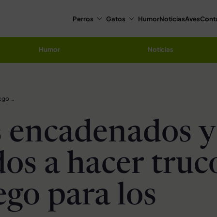
Perros
Gatos
Humor
Noticias
Aves
Cont
Humor
Noticias
Monos encadenados y obligados a hacer trucos con fuego para los turistas
 encadenados y
dos a hacer truc
ego para los