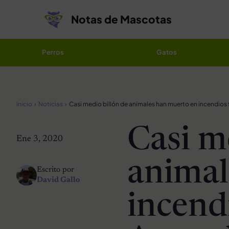
Saltar al contenido
Notas de Mascotas
Perros
Gatos
Inicio
Noticias
Casi m
Ene 3, 2020
animal
Escrito por
David Gallo
incend