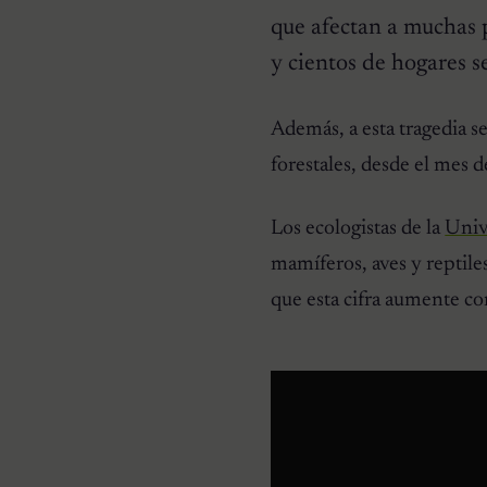
que afectan a muchas 
y cientos de hogares s
Además, a esta tragedia s
HISTORIAS EMOTIVAS
forestales, desde el mes 
El Día Que 101 Perros
Conocieron Por Primera
Vez El Amor: Jamie Fue
Los ecologistas de la
Univ
Solo El Comienzo
mamíferos, aves y reptile
que esta cifra aumente co