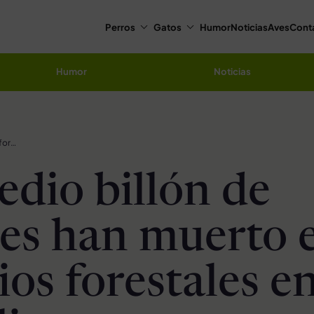
Perros
Gatos
Humor
Noticias
Aves
Cont
Humor
Noticias
Casi medio billón de animales han muerto en incendios forestales en Australia
edio billón de
es han muerto 
ios forestales e