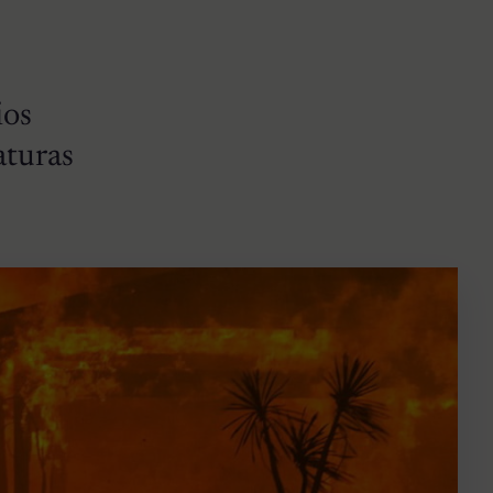
ios
aturas