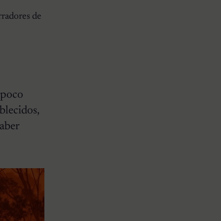
rradores de
 poco
blecidos,
saber