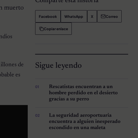
Comparte esta historia
an muerto
Facebook
WhatsApp
X
Correo
Copiar enlace
endios
Sigue leyendo
illones de
obable es
Rescatistas encuentran a un
hombre perdido en el desierto
gracias a su perro
La seguridad aeroportuaria
encuentra a alguien inesperado
escondido en una maleta