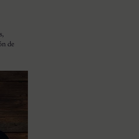
s,
ón de