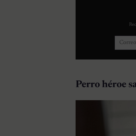
Rec
Correo e
Perro héroe sa