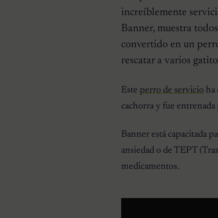
increíblemente servici
Banner, muestra todos
convertido en un perro
rescatar a varios gatit
HISTORIAS EMOTIVAS
Pesaba poco más de un
kilo y estaba en la lista de
Este
perro de servicio
ha 
eutanasia: la historia
detrás de la cachorra que
cachorra y fue entrenada 
nadie daba por salvable
Banner está capacitada pa
ansiedad o de TEPT (Trast
medicamentos.