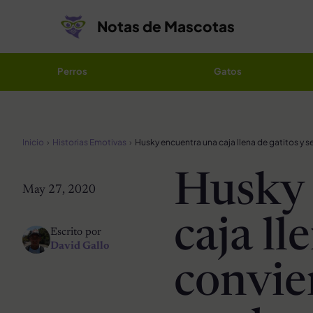
Saltar al contenido
Notas de Mascotas
Perros
Gatos
Inicio
Historias Emotivas
Husky 
May 27, 2020
caja ll
Escrito por
David Gallo
convie