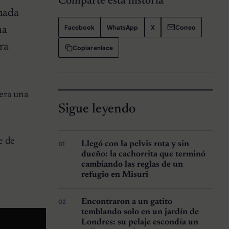
Comparte esta historia
amada
Facebook
WhatsApp
X
Correo
ha
ra
Copiar enlace
era una
Sigue leyendo
e de
Llegó con la pelvis rota y sin
dueño: la cachorrita que terminó
cambiando las reglas de un
refugio en Misuri
Encontraron a un gatito
temblando solo en un jardín de
Londres: su pelaje escondía un