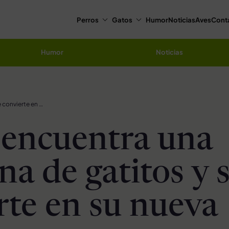
Perros
Gatos
Humor
Noticias
Aves
Cont
Humor
Noticias
Husky encuentra una caja llena de gatitos y se convierte en su nueva madre
encuentra una
ena de gatitos y 
rte en su nueva