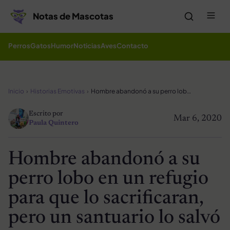
Saltar al contenido
Me
Notas de Mascotas
Perros
Gatos
Humor
Noticias
Aves
Contacto
Inicio
Historias Emotivas
Hombre abandonó a su perro lobo en un refugio para que lo sacrificaran, pero un santuario lo salvó
Escrito por
Mar 6, 2020
Paula Quintero
Hombre abandonó a su
perro lobo en un refugio
para que lo sacrificaran,
pero un santuario lo salvó