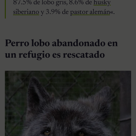
87.5% de lobo gris, 8.6% de
husky
siberiano
y 3.9% de
pastor alemán
«.
Perro lobo abandonado en
un refugio es rescatado