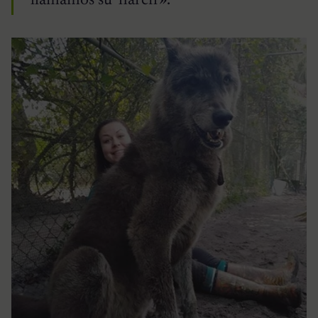
llamamos su ‘harén'».