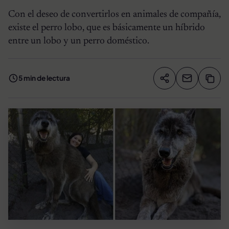
Con el deseo de convertirlos en animales de compañía,
existe el perro lobo, que es básicamente un híbrido
entre un lobo y un perro doméstico.
5 min de lectura
Compartir artíc
Copia
Compartir