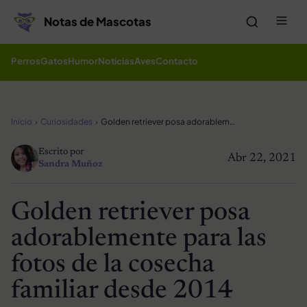
Saltar al contenido
Me
Notas de Mascotas
Perros
Gatos
Humor
Noticias
Aves
Contacto
Inicio
Curiosidades
Golden retriever posa adorablemente para las fotos de la cosecha familiar desde 2014
Escrito por
Abr 22, 2021
Sandra Muñoz
Golden retriever posa
adorablemente para las
fotos de la cosecha
familiar desde 2014