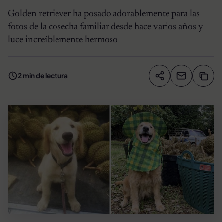
Golden retriever ha posado adorablemente para las
fotos de la cosecha familiar desde hace varios años y
luce increíblemente hermoso
2 min de lectura
Compartir artíc
Copia
Compartir