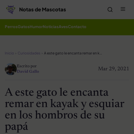
Saltar al contenido
Me
Notas de Mascotas
Perros
Gatos
Humor
Noticias
Aves
Contacto
Inicio
Curiosidades
A este gato le encanta remar en kayak y esquiar en los hombros de su papá
Escrito por
Mar 29, 2021
David Gallo
A este gato le encanta
remar en kayak y esquiar
en los hombros de su
papá