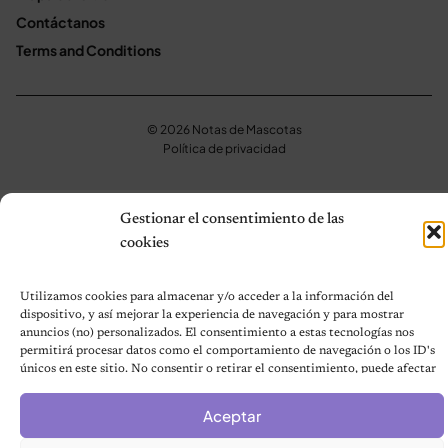
Contáctanos
Terms and Conditions
© 2026 Notas de Mascotas
Política de privacidad
Gestionar el consentimiento de las
cookies
Utilizamos cookies para almacenar y/o acceder a la información del
dispositivo, y así mejorar la experiencia de navegación y para mostrar
anuncios (no) personalizados. El consentimiento a estas tecnologías nos
permitirá procesar datos como el comportamiento de navegación o los ID's
únicos en este sitio. No consentir o retirar el consentimiento, puede afectar
negativamente a ciertas características y funciones.
Aceptar