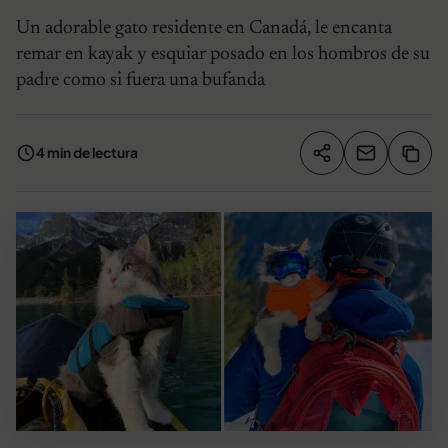
Un adorable gato residente en Canadá, le encanta
remar en kayak y esquiar posado en los hombros de su
padre como si fuera una bufanda
4 min de lectura
Compartir artíc
Copia
Compartir