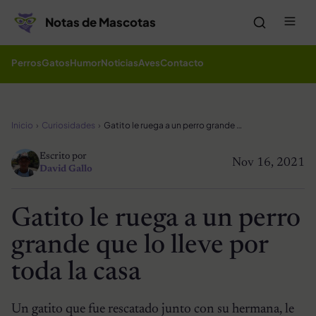
Saltar al contenido
Me
Notas de Mascotas
Perros
Gatos
Humor
Noticias
Aves
Contacto
Inicio
Curiosidades
Gatito le ruega a un perro grande que lo lleve por toda la casa
Escrito por
Nov 16, 2021
David Gallo
Gatito le ruega a un perro
grande que lo lleve por
toda la casa
Un gatito que fue rescatado junto con su hermana, le