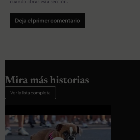
cuando abras esta sección.
Deja el primer comentario
Mira más historias
Ver la lista completa