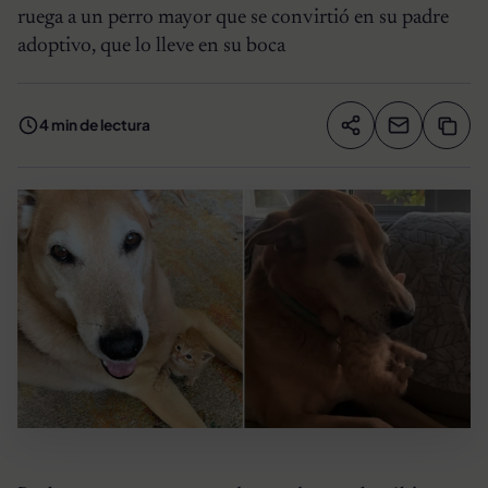
ruega a un perro mayor que se convirtió en su padre
adoptivo, que lo lleve en su boca
4 min de lectura
Compartir artíc
Copia
Compartir