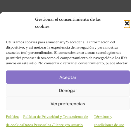
© 2026 Notas de Mascotas
Política de privacidad
Gestionar el consentimiento de las
cookies
Utilizamos cookies para almacenar y/o acceder a la información del
dispositivo, y así mejorar la experiencia de navegación y para mostrar
anuncios (no) personalizados. El consentimiento a estas tecnologías nos
permitirá procesar datos como el comportamiento de navegación o los ID's
únicos en este sitio. No consentir o retirar el consentimiento, puede afectar
negativamente a ciertas características y funciones.
Aceptar
Denegar
Ver preferencias
Política
Política de Privacidad y Tratamiento de
Términos y
de cookies
Datos Personales Cliente y/o usuario
condiciones de uso
CURIOSIDADES