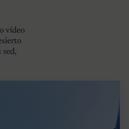
o vídeo
esierto
 sed,