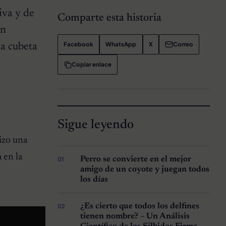
iva y de
Comparte esta historia
en
Facebook
WhatsApp
X
Correo
na cubeta
Copiar enlace
Sigue leyendo
izo una
 en la
Perro se convierte en el mejor
amigo de un coyote y juegan todos
los días
¿Es cierto que todos los delfines
tienen nombre? – Un Análisis