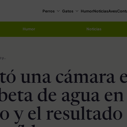
Perros
Gatos
Humor
Noticias
Aves
Cont
Humor
Noticias
Él ocultó una cámara en una cubeta de agua en el desierto y el resultado fue increíble
ltó una cámara 
beta de agua en 
o y el resultado