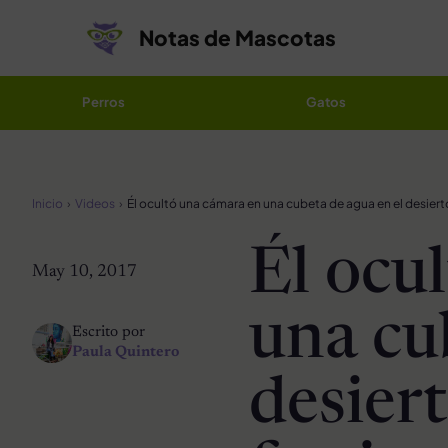
Saltar al contenido
Notas de Mascotas
Perros
Gatos
Inicio
Videos
Él ocu
May 10, 2017
una cu
Escrito por
Paula Quintero
desiert