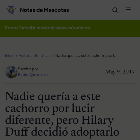
Saltar al contenido
Me
Notas de Mascotas
Perros
Gatos
Humor
Noticias
Aves
Contacto
Inicio
Historias Emotivas
Nadie quería a este cachorro por lucir diferente, pero Hilary Duff decidió adoptarlo
Escrito por
May 9, 2017
Paula Quintero
Nadie quería a este
cachorro por lucir
diferente, pero Hilary
Duff decidió adoptarlo