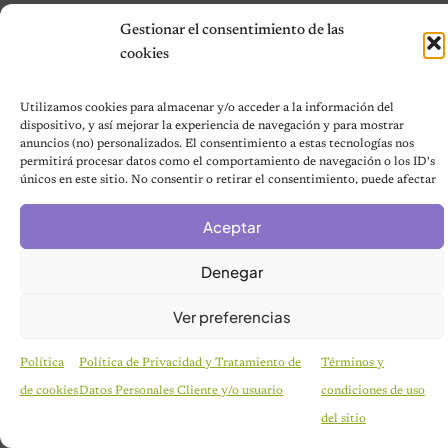
Gestionar el consentimiento de las
© 2026 Notas de Mascotas
cookies
Política de privacidad
Utilizamos cookies para almacenar y/o acceder a la información del
dispositivo, y así mejorar la experiencia de navegación y para mostrar
anuncios (no) personalizados. El consentimiento a estas tecnologías nos
permitirá procesar datos como el comportamiento de navegación o los ID's
únicos en este sitio. No consentir o retirar el consentimiento, puede afectar
negativamente a ciertas características y funciones.
Aceptar
Denegar
Ver preferencias
Política
Política de Privacidad y Tratamiento de
Términos y
de cookies
Datos Personales Cliente y/o usuario
condiciones de uso
HISTORIAS EMOTIVAS
Pesaba poco más de un kilo y estaba en la lista de
del sitio
eutanasia: la historia detrás de la cachorra que
nadie daba por salvable