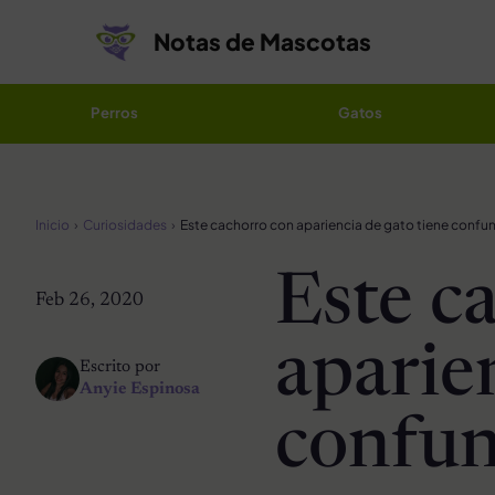
Saltar al contenido
Notas de Mascotas
Perros
Gatos
Inicio
Curiosidades
Este c
Feb 26, 2020
aparie
Escrito por
Anyie Espinosa
confun