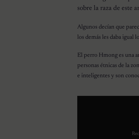
sobre la raza de este a
CURIOSIDADES
Algunos decían que parec
Pareja se despierta y
encuentra a una perrita
los demás les daba igual 
desconocida acurrucada en
su cama
El perro Hmong es una ant
personas étnicas de la zo
e inteligentes y son conoc
Rec