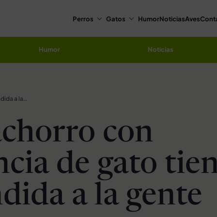
Perros
Gatos
Humor
Noticias
Aves
Cont
Humor
Noticias
Este cachorro con apariencia de gato tiene confundida a la gente
achorro con
ncia de gato tie
dida a la gente