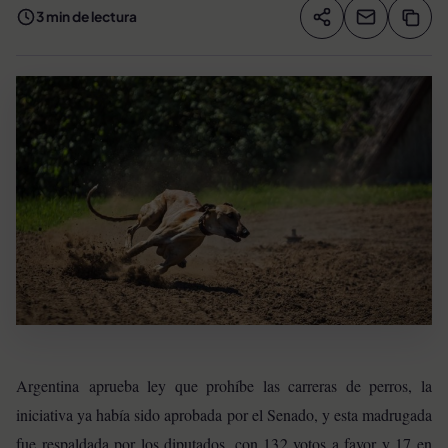
3 min de lectura
Compartir artíc
Copia
Compartir
Argentina aprueba ley que prohíbe las carreras de perros, la
iniciativa ya había sido aprobada por el Senado, y esta madrugada
fue respaldada por los diputados, con 132 votos a favor y 17 en