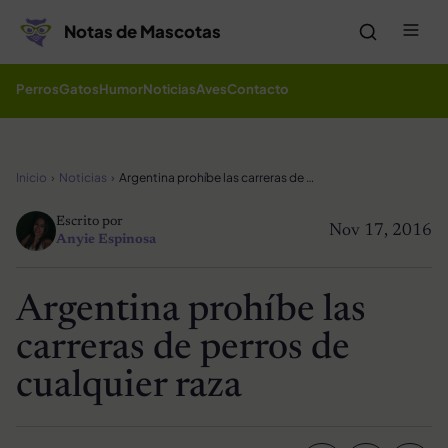
Saltar al contenido
Me
Notas de Mascotas
Perros
Gatos
Humor
Noticias
Aves
Contacto
Inicio
Noticias
Argentina prohíbe las carreras de perros de cualquier raza
Escrito por
Nov 17, 2016
Anyie Espinosa
Argentina prohíbe las
carreras de perros de
cualquier raza