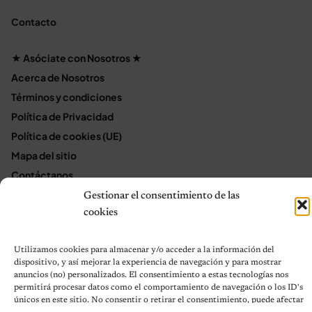
Contacto
★ Asóciate con Nosotros ★
Acerca de Nosotros
Términos y condiciones
Política de Privacidad
Política de cookies (UE)
Mapa del sitio
Contáctanos
Terms and Conditions
Gestionar el consentimiento de las
cookies
© 2026 Notas de Mascotas
Utilizamos cookies para almacenar y/o acceder a la información del
Política de privacidad
dispositivo, y así mejorar la experiencia de navegación y para mostrar
anuncios (no) personalizados. El consentimiento a estas tecnologías nos
permitirá procesar datos como el comportamiento de navegación o los ID's
únicos en este sitio. No consentir o retirar el consentimiento, puede afectar