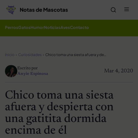
Saltar al contenido
Me
Notas de Mascotas
Perros
Gatos
Humor
Noticias
Aves
Contacto
Inicio
Curiosidades
Chico toma una siesta afuera y despierta con una gatitita dormida encima de él
Escrito por
Mar 4, 2020
Anyie Espinosa
Chico toma una siesta
afuera y despierta con
una gatitita dormida
encima de él