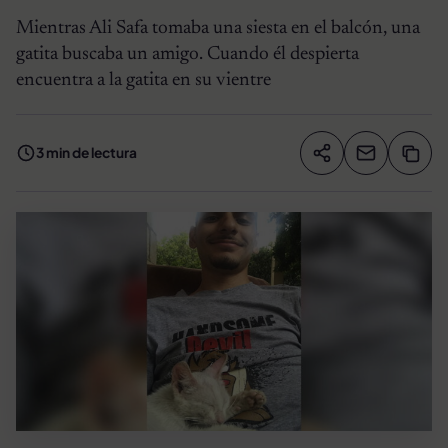
Mientras Ali Safa tomaba una siesta en el balcón, una
gatita buscaba un amigo. Cuando él despierta
encuentra a la gatita en su vientre
3 min de lectura
Compartir artíc
Copia
Compartir