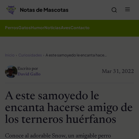
Saltar al contenido
Me
Notas de Mascotas
Perros
Gatos
Humor
Noticias
Aves
Contacto
Inicio
Curiosidades
A este samoyedo le encanta hacerse amigo de los terneros huérfanos
Escrito por
Mar 31, 2022
David Gallo
A este samoyedo le
encanta hacerse amigo de
los terneros huérfanos
Conoce al adorable Snow, un amigable perro