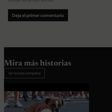
cuando abras esta sección.
Deja el primer comentario
Mira más historias
Ver la lista completa