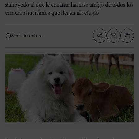
samoyedo al que le encanta hacerse amigo de todos los
terneros huérfanos que llegan al refugio
3 min de lectura
Compartir artíc
Copia
Compartir