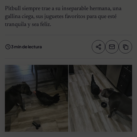
Pitbull siempre trae a su inseparable hermana, una
gallina ciega, sus juguetes favoritos para que esté
tranquila y sea feliz.
3 min de lectura
Compartir artíc
Copia
Compartir