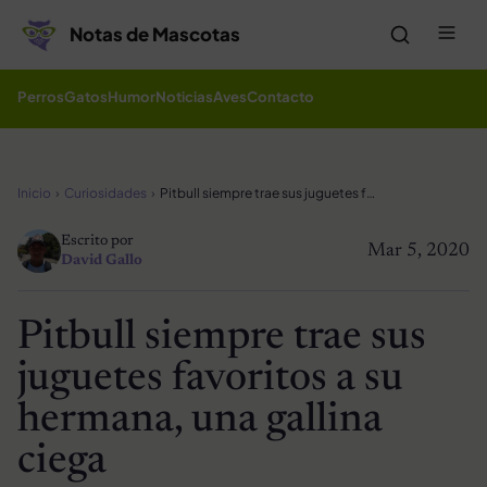
Saltar al contenido
Me
Notas de Mascotas
Perros
Gatos
Humor
Noticias
Aves
Contacto
Inicio
Curiosidades
Pitbull siempre trae sus juguetes favoritos a su hermana, una gallina ciega
Escrito por
Mar 5, 2020
David Gallo
Pitbull siempre trae sus
juguetes favoritos a su
hermana, una gallina
ciega