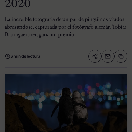
2020
La increíble fotografía de un par de pingüinos viudos
abrazándose, capturada por el fotógrafo alemán Tobías
Baumgaertner, gana un premio.
3 min de lectura
Compartir artíc
Copia
Compartir