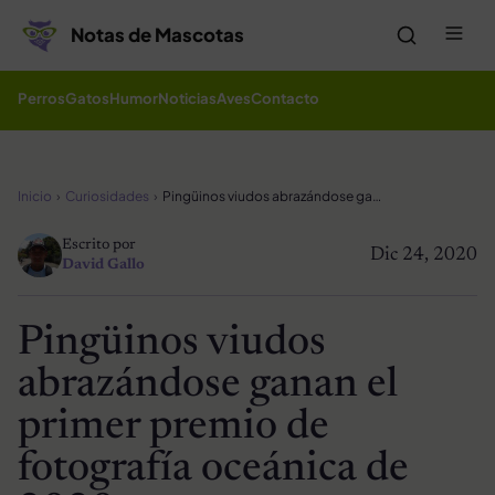
Saltar al contenido
Me
Notas de Mascotas
Perros
Gatos
Humor
Noticias
Aves
Contacto
Inicio
Curiosidades
Pingüinos viudos abrazándose ganan el primer premio de fotografía oceánica de 2020
Escrito por
Dic 24, 2020
David Gallo
Pingüinos viudos
abrazándose ganan el
primer premio de
fotografía oceánica de