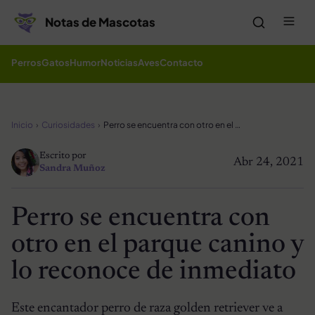
Saltar al contenido
Me
Notas de Mascotas
Perros
Gatos
Humor
Noticias
Aves
Contacto
Inicio
Curiosidades
Perro se encuentra con otro en el parque canino y lo reconoce de inmediato
Escrito por
Abr 24, 2021
Sandra Muñoz
Perro se encuentra con
otro en el parque canino y
lo reconoce de inmediato
Este encantador perro de raza golden retriever ve a