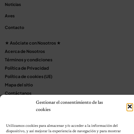
Noticias
Aves
Contacto
★ Asóciate con Nosotros ★
Acerca de Nosotros
Términos y condiciones
Política de Privacidad
Política de cookies (UE)
Mapa del sitio
Contáctanos
Terms and Conditions
Gestionar el consentimiento de las
cookies
© 2026 Notas de Mascotas
Utilizamos cookies para almacenar y/o acceder a la información del
Política de privacidad
dispositivo, y así mejorar la experiencia de navegación y para mostrar