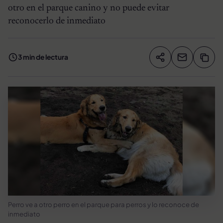
otro en el parque canino y no puede evitar
reconocerlo de inmediato
3 min de lectura
Compartir artíc
Copia
Compartir
Perro ve a otro perro en el parque para perros y lo reconoce de
inmediato