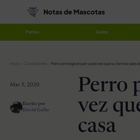
Saltar al contenido
Notas de Mascotas
Perros
Gatos
Inicio
Curiosidades
Perro protege el pan cada vez que su familia sale d
Perro 
Mar 5, 2020
vez que
Escrito por
David Gallo
casa