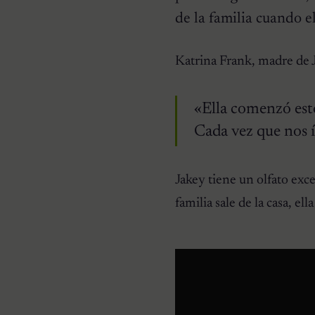
de la familia cuando el
CURIOSIDADES
Katrina Frank, madre de J
Pareja se despierta y
encuentra a una perrita
desconocida acurrucada en
su cama
«Ella comenzó est
Cada vez que nos í
Jakey tiene un olfato exc
familia sale de la casa, el