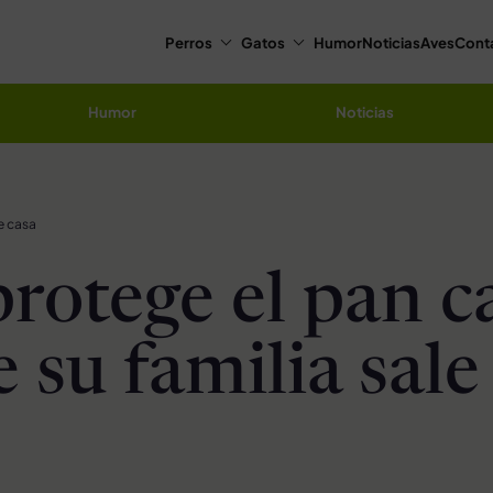
Perros
Gatos
Humor
Noticias
Aves
Cont
Humor
Noticias
e casa
protege el pan c
 su familia sale