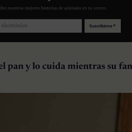
ibe nuestras mejores historias de animales en tu correo.
lectrónico
Suscribirme
↗
l pan y lo cuida mientras su fa