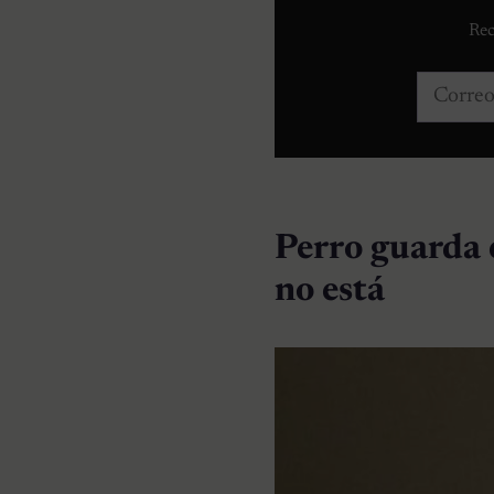
Rec
Correo e
Perro guarda e
no está