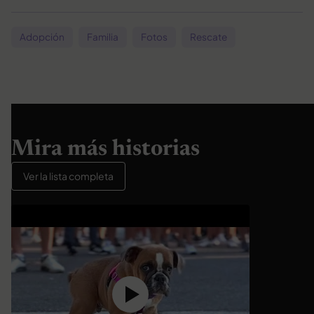
Adopción
Familia
Fotos
Rescate
Mira más historias
Ver la lista completa