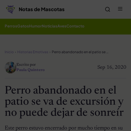
Saltar al contenido
Me
Notas de Mascotas
Perros
Gatos
Humor
Noticias
Aves
Contacto
Inicio
Historias Emotivas
Perro abandonado en el patio se va de excursión y no puede dejar de sonreír
Escrito por
Sep 16, 2020
Paula Quintero
Perro abandonado en el
patio se va de excursión y
no puede dejar de sonreír
Este perro estuvo encerrado por mucho tiempo en su