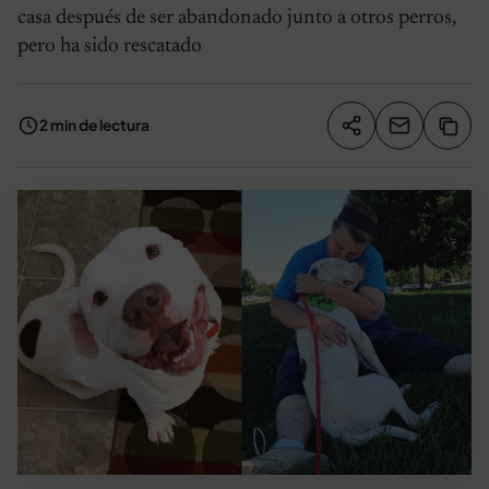
casa después de ser abandonado junto a otros perros,
pero ha sido rescatado
2 min de lectura
Compartir artíc
Copia
Compartir